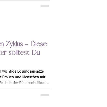
äuren. Und nein, das ist
entindustrie sondern
en Zyklus – Diese
ter solltest Du
n wichtige Lösungsansätze
hr Frauen und Menschen mit
Weisheit der Pflanzenheilkunde
ussten es schon: Die Natur
lfer bereit, die Dich durch
en.