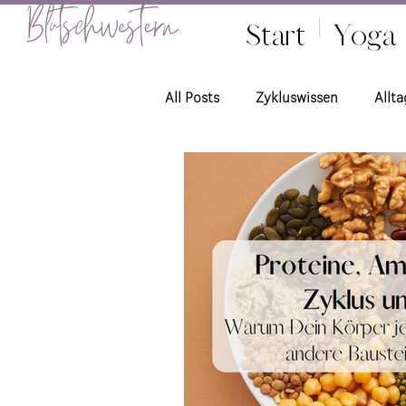
Start
Yoga
All Posts
Zykluswissen
Allta
Ernährung
Zyklusbeschwe