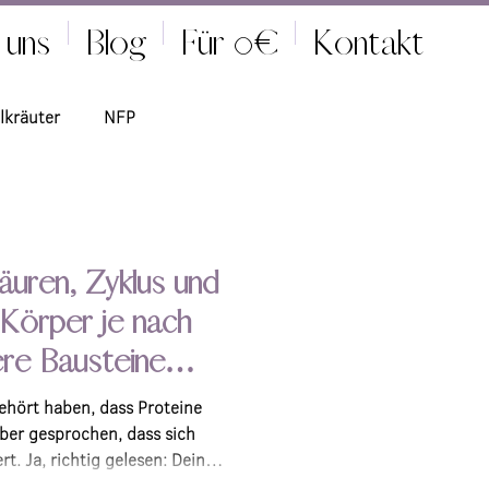
 uns
Blog
Für 0€
Kontakt
lkräuter
NFP
äuren, Zyklus und
Körper je nach
re Bausteine
ehört haben, dass Proteine
über gesprochen, dass sich
t. Ja, richtig gelesen: Dein
sphase unterschiedliche