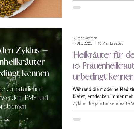
Mengen und Arten von Aminos
keine Erfindung der Supplem
wissenschaftlich belegt.
Blutschwestern
4. Okt. 2025
15 Min. Lesezeit
Heilkräuter für d
10 Frauenheilkräu
unbedingt kennen
Während die moderne Medizi
bietet, entdecken immer me
Zyklus die jahrtausendealte 
wieder. Unsere Großmütter w
hält sanfte, aber kraftvolle He
Deinen Zyklus begleiten könn