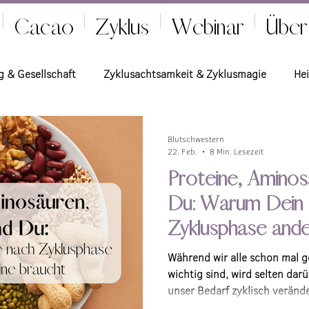
Cacao
Zyklus
Webinar
Über
g & Gesellschaft
Zyklusachtsamkeit & Zyklusmagie
Hei
rden
Endometriose
Zyklus Apps
Neurodivergenz
Blutschwestern
22. Feb.
8 Min. Lesezeit
Proteine, Aminos
Du: Warum Dein 
Zyklusphase ande
braucht
Während wir alle schon mal g
wichtig sind, wird selten dar
unser Bedarf zyklisch veränder
Körper braucht je nach Zyklu