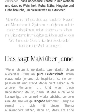
verstehen,
dass ungeheure Kräfte in mir wohnen
und dass es Weichheit, Ruhe, Nähe, Hingabe und
Liebe braucht, um diese Kräfte zu aktivieren
.
Mein Wunsch ist es, dies auch anderen Frauen
und Menschen mit Zyklus zu ermöglichen und sie
dabei zu begleiten und zu stärken, ein Leben
im Einklang mit ihrem Zyklus zu leben und so den
Wert und die Geschenke ihrer Seele voller
Freude in die Welt zu bringen.
Das sagt Majvi über Janne
“Wenn ich an Janne denke, dann denke ich an
allererster Stelle an
pure Leidenschaft
. Wenn
etwas oder jemand sie inspiriert, ist sie sehr
passioniert und steckt dabei nicht selten auch
andere Menschen an. Und wenn diese
Begeisterung da ist, dann ist das auch keine
kurzweilige, die schnell wieder abebbt, sondern
eine, die ihre völlige
Hingabe
bekommt. Fängt sie
einmal an, sich mit einem Thema
auseinanderzusetzen, dann so, dass am Ende