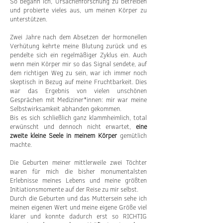
So begann ich, Ursachenforschung zu betreiben
und probierte vieles aus, um meinen Körper zu
unterstützen.
Zwei Jahre nach dem Absetzen der hormonellen
Verhütung kehrte meine Blutung zurück und es
pendelte sich ein regelmäßiger Zyklus ein. Auch
wenn mein Körper mir so das Signal sendete, auf
dem richtigen Weg zu sein, war ich immer noch
skeptisch in Bezug auf meine Fruchtbarkeit. Dies
war das Ergebnis von vielen unschönen
Gesprächen mit Mediziner*innen: mir war meine
Selbstwirksamkeit abhanden gekommen.
Bis es sich schließlich ganz klammheimlich, total
erwünscht und dennoch nicht erwartet,
eine
zweite kleine Seele in meinem Körper
gemütlich
machte.
Die Geburten meiner mittlerweile zwei Töchter
waren für mich die bisher monumentalsten
Erlebnisse meines Lebens und meine größten
Initiationsmomente auf der Reise zu mir selbst.
Durch die Geburten und das Muttersein sehe ich
meinen eigenen Wert und meine eigene Größe viel
klarer und konnte dadurch erst so RICHTIG