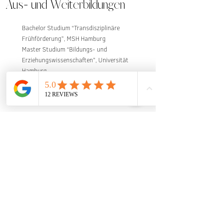
Aus- und Weiterbildungen
Bachelor Studium “Transdisziplinäre
Frühförderung”, MSH Hamburg
Master Studium “Bildungs- und
Erziehungswissenschaften”, Universität
Hamburg
Yoga
Yogalehrerin Vinyasa und Yin, 200 Stunden,
Yoga Bliss Lembongan
Moon Yoga® und Frauenkraft Ausbildung,
100 Stunden, Andrea Kampermann
Endoyoga® Ausbildung, 50 Stunden, Dorena
Pabs
t
Somatisches Pränatalyoga, 40 Stunden -
Pursana Akademie, Heike Gross
Somatisches Postnatalyoga, 40 Stunden -
Pursana Akademie, Heike Gross