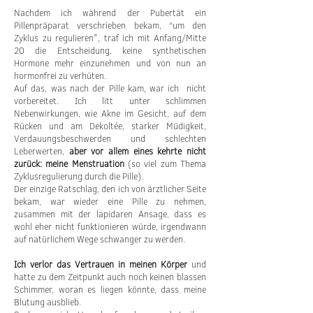
Nachdem ich während der Pubertät ein
Pillenpräparat verschrieben bekam, “um den
Zyklus zu regulieren", traf ich mit Anfang/Mitte
20 die Entscheidung, keine synthetischen
Hormone mehr einzunehmen und von nun an
hormonfrei zu verhüten.
Auf das, was nach der Pille kam, war ich nicht
vorbereitet. Ich litt unter schlimmen
Nebenwirkungen, wie Akne im Gesicht, auf dem
Rücken und am Dekoltée, starker Müdigkeit,
Verdauungsbeschwerden und schlechten
Leberwerten,
aber vor allem eines kehrte nicht
zurück: meine Menstruation
(so viel zum Thema
Zyklusregulierung durch die Pille).
Der einzige Ratschlag, den ich von ärztlicher Seite
bekam, war wieder eine Pille zu nehmen,
zusammen mit der lapidaren Ansage, dass es
wohl eher nicht funktionieren würde, irgendwann
auf natürlichem Wege schwanger zu werden.
Ich verlor das Vertrauen in meinen Körper
und
hatte zu dem Zeitpunkt auch noch keinen blassen
Schimmer, woran es liegen könnte, dass meine
Blutung ausblieb.