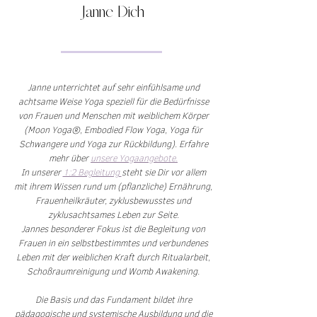
Janne Dich
Janne unterrichtet auf sehr einfühlsame und
achtsame Weise Yoga speziell für die Bedürfnisse
von Frauen und Menschen mit weiblichem Körper
(Moon Yoga®, Embodied Flow Yoga, Yoga für
Schwangere und Yoga zur Rückbildung). Erfahre
mehr über
unsere Yogaangebote.
In unserer
1:2 Begleitung
steht sie Dir vor allem
mit ihrem Wissen rund um (pflanzliche) Ernährung,
Frauenheilkräuter, zyklusbewusstes und
zyklusachtsames Leben zur
Seite.
Jannes besonderer Fokus ist die Begleitung von
Frauen in ein selbstbestimmtes und verbundenes
Leben mit der weiblichen Kraft durch Ritualarbeit,
Schoßraumreinigung und Womb Awakening.
Die Basis und das Fundament bildet ihre
pädagogische und systemische Ausbildung und die