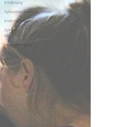
Ernährung
Zyklusbeschwerden
Endometriose
Zyklus
Apps
Neurodivergenz