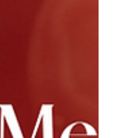
Immunsystem und Darmgesundheit in vielen
Körpern eine gemeinsame Sprache – sie
verstärken sich gegenseitig, und werden seit
Jahrzehnten systematisch übersehen. Wir
verbinden die Punkte.