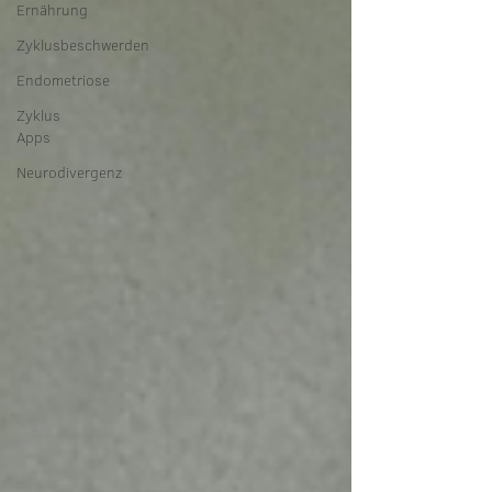
Ernährung
Zyklusbeschwerden
Endometriose
Zyklus
Apps
Neurodivergenz