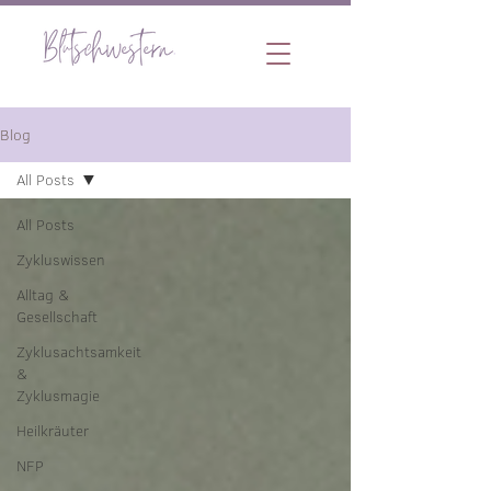
Blog
All Posts
All Posts
Zykluswissen
Alltag &
Gesellschaft
Zyklusachtsamkeit
&
Zyklusmagie
Heilkräuter
NFP