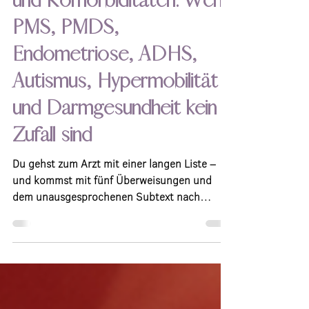
Zyklus, Neurodivergenz
und Komorbiditäten: Wenn
PMS, PMDS,
Endometriose, ADHS,
Autismus, Hypermobilität
und Darmgesundheit kein
Zufall sind
Du gehst zum Arzt mit einer langen Liste –
und kommst mit fünf Überweisungen und
dem unausgesprochenen Subtext nach
Hause, dass Du vielleicht einfach gestresst
bist. Was Du nicht bekommst: jemanden, der
die Punkte verbindet. Dabei sprechen Zyklus,
Neurodivergenz, Bindegewebsschwäche,